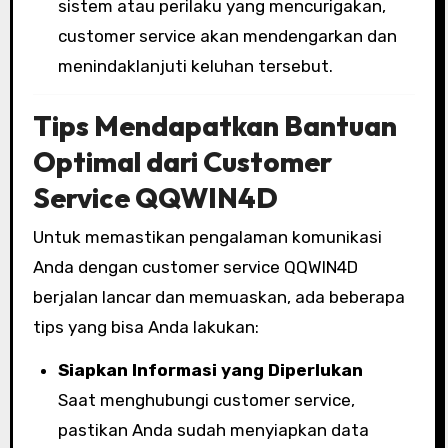
sistem atau perilaku yang mencurigakan,
customer service akan mendengarkan dan
menindaklanjuti keluhan tersebut.
Tips Mendapatkan Bantuan
Optimal dari Customer
Service QQWIN4D
Untuk memastikan pengalaman komunikasi
Anda dengan customer service QQWIN4D
berjalan lancar dan memuaskan, ada beberapa
tips yang bisa Anda lakukan:
Siapkan Informasi yang Diperlukan
Saat menghubungi customer service,
pastikan Anda sudah menyiapkan data