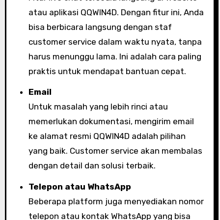
atau aplikasi QQWIN4D. Dengan fitur ini, Anda
bisa berbicara langsung dengan staf
customer service dalam waktu nyata, tanpa
harus menunggu lama. Ini adalah cara paling
praktis untuk mendapat bantuan cepat.
Email
Untuk masalah yang lebih rinci atau
memerlukan dokumentasi, mengirim email
ke alamat resmi QQWIN4D adalah pilihan
yang baik. Customer service akan membalas
dengan detail dan solusi terbaik.
Telepon atau WhatsApp
Beberapa platform juga menyediakan nomor
telepon atau kontak WhatsApp yang bisa