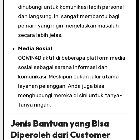
dihubungi untuk komunikasi lebih personal
dan langsung. Ini sangat membantu bagi
pemain yang ingin menjelaskan masalah
secara lebih jelas.
Media Sosial
QQWIN4D aktif di beberapa platform media
sosial sebagai sarana informasi dan
komunikasi. Meskipun bukan jalur utama
layanan pelanggan, Anda juga bisa
menghubungi mereka di sini untuk tanya-
tanya ringan.
Jenis Bantuan yang Bisa
Diperoleh dari Customer