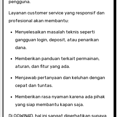
pengguna.
Layanan customer service yang responsif dan
profesional akan membantu:
Menyelesaikan masalah teknis seperti
gangguan login, deposit, atau penarikan
dana.
Memberikan panduan terkait permainan,
aturan, dan fitur yang ada.
Menjawab pertanyaan dan keluhan dengan
cepat dan tuntas.
Memberikan rasa nyaman karena ada pihak
yang siap membantu kapan saja.
Di QQWIN4D, hal ini sangat diperhatikan supaya