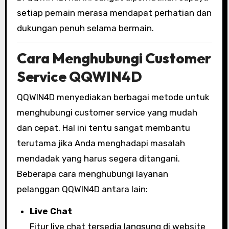
setiap pemain merasa mendapat perhatian dan
dukungan penuh selama bermain.
Cara Menghubungi Customer
Service QQWIN4D
QQWIN4D menyediakan berbagai metode untuk
menghubungi customer service yang mudah
dan cepat. Hal ini tentu sangat membantu
terutama jika Anda menghadapi masalah
mendadak yang harus segera ditangani.
Beberapa cara menghubungi layanan
pelanggan QQWIN4D antara lain:
Live Chat
Fitur live chat tersedia langsung di website