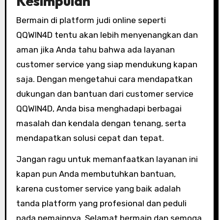
Kesimpulan
Bermain di platform judi online seperti
QQWIN4D tentu akan lebih menyenangkan dan
aman jika Anda tahu bahwa ada layanan
customer service yang siap mendukung kapan
saja. Dengan mengetahui cara mendapatkan
dukungan dan bantuan dari customer service
QQWIN4D, Anda bisa menghadapi berbagai
masalah dan kendala dengan tenang, serta
mendapatkan solusi cepat dan tepat.
Jangan ragu untuk memanfaatkan layanan ini
kapan pun Anda membutuhkan bantuan,
karena customer service yang baik adalah
tanda platform yang profesional dan peduli
pada pemainnya. Selamat bermain dan semoga