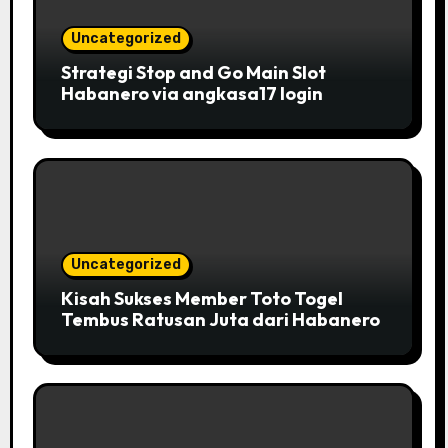
Uncategorized
Strategi Stop and Go Main Slot
Habanero via angkasa17 login
Uncategorized
Kisah Sukses Member Toto Togel
Tembus Ratusan Juta dari Habanero