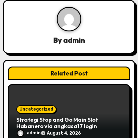
v
i
g
a
By
admin
t
i
Related Post
o
n
Uncategorized
Strategi Stop and Go Main Slot
Habanero via angkasa17 login
admin
August 4, 2026