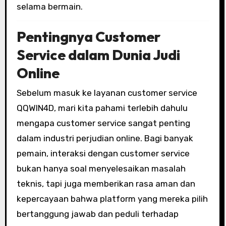
selama bermain.
Pentingnya Customer
Service dalam Dunia Judi
Online
Sebelum masuk ke layanan customer service
QQWIN4D, mari kita pahami terlebih dahulu
mengapa customer service sangat penting
dalam industri perjudian online. Bagi banyak
pemain, interaksi dengan customer service
bukan hanya soal menyelesaikan masalah
teknis, tapi juga memberikan rasa aman dan
kepercayaan bahwa platform yang mereka pilih
bertanggung jawab dan peduli terhadap