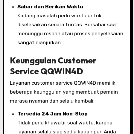
Sabar dan Berikan Waktu
Kadang masalah perlu waktu untuk
diselesaikan secara tuntas. Bersabar saat
menunggu respon atau proses penyelesaian
sangat dianjurkan.
Keunggulan Customer
Service QQWIN4D
Layanan customer service QQWIN4D memiliki
beberapa keunggulan yang membuat pemain
merasa nyaman dan selalu kembali:
Tersedia 24 Jam Non-Stop
Tidak perlu khawatir soal waktu, karena
layanan selalu siap sedia kapan pun Anda