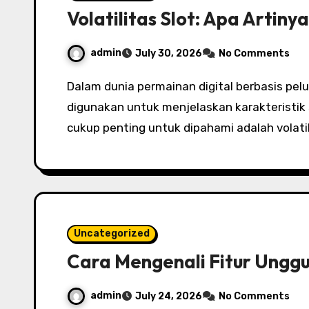
Volatilitas Slot: Apa Artin
admin
July 30, 2026
No Comments
Dalam dunia permainan digital berbasis peluang, terdapat banyak istilah yang sering
digunakan untuk menjelaskan karakteristik 
cukup penting untuk dipahami adalah volatili
Uncategorized
Cara Mengenali Fitur Unggul
admin
July 24, 2026
No Comments