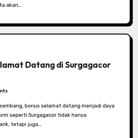
ita akan…
lamat Datang di Surgagacor
nts
tform seperti Surgagacor tidak hanya
ik, tetapi juga…