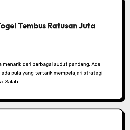
Togel Tembus Ratusan Juta
ada pula yang tertarik mempelajari strategi,
ya. Salah…