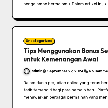
pengalaman bermainmu. Dalam artikel ini, k
Uncategorized
Tips Menggunakan Bonus Se
untuk Kemenangan Awal
admin
September 29, 2024
No Comme
Dalam dunia perjudian online yang terus berkembang, bonus selamat datang menjadi daya
tarik tersendiri bagi para pemain baru. Pla
menawarkan berbagai permainan yang menar