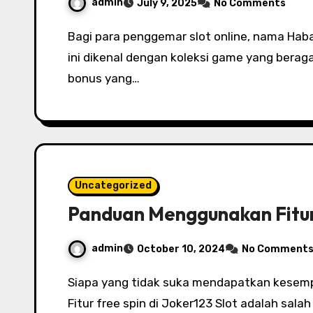
admin
July 9, 2025
No Comments
Bagi para penggemar slot online, nama Habanero tentu bukan hal yang asing. Provider satu
ini dikenal dengan koleksi game yang beragam,
bonus yang…
Uncategorized
Panduan Menggunakan Fitur 
admin
October 10, 2024
No Comment
Siapa yang tidak suka mendapatkan kesempatan bermain tanpa mengeluarkan uang?
Fitur free spin di Joker123 Slot adalah sal