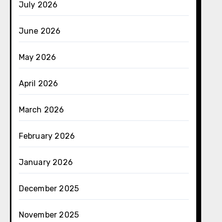
July 2026
June 2026
May 2026
April 2026
March 2026
February 2026
January 2026
December 2025
November 2025