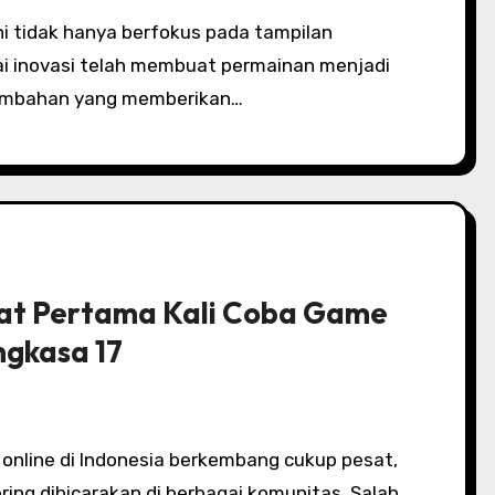
ai inovasi telah membuat permainan menjadi
r tambahan yang memberikan…
aat Pertama Kali Coba Game
ngkasa 17
ring dibicarakan di berbagai komunitas. Salah