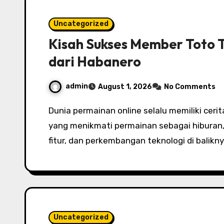
Uncategorized
Kisah Sukses Member Toto 
dari Habanero
admin
August 1, 2026
No Comments
Dunia permainan online selalu memiliki cerita menarik dari berbagai sudut pandang. Ada
yang menikmati permainan sebagai hiburan, 
fitur, dan perkembangan teknologi di balikn
Uncategorized