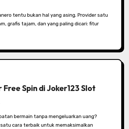
 grafis tajam, dan yang paling dicari: fitur
Free Spin di Joker123 Slot
s
ah satu cara terbaik untuk memaksimalkan