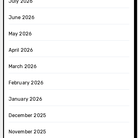
July 2026
June 2026
May 2026
April 2026
March 2026
February 2026
January 2026
December 2025
November 2025