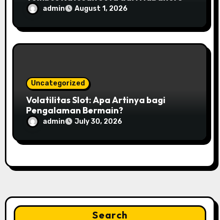
admin
August 1, 2026
Uncategorized
Volatilitas Slot: Apa Artinya bagi
Pengalaman Bermain?
admin
July 30, 2026
Search