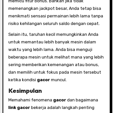
memicu fitur bonus. Bahkan jika tidak
memenangkan jackpot besar, Anda tetap bisa
menikmati sensasi permainan lebih lama tanpa
risiko kehilangan seluruh saldo dengan cepat.
Selain itu, taruhan kecil memungkinkan Anda
untuk memantau lebih banyak mesin dalam
waktu yang lebih lama. Anda bisa menguji
beberapa mesin untuk melihat mana yang lebih
sering memberikan kemenangan atau bonus,
dan memilih untuk fokus pada mesin tersebut
ketika kondisi
gacor
muncul.
Kesimpulan
Memahami fenomena
gacor
dan bagaimana
link gacor
bekerja adalah langkah penting