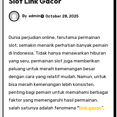
Slot Link Gacor
By
admin
October 28, 2025
Dunia perjudian online, terutama permainan
slot, semakin menarik perhatian banyak pemain
di Indonesia. Tidak hanya menawarkan hiburan
yang seru, permainan slot juga memberikan
peluang untuk meraih kemenangan besar
dengan cara yang relatif mudah. Namun, untuk
bisa meraih kemenangan lebih konsisten,
penting bagi pemain untuk memahami berbagai
faktor yang memengaruhi hasil permainan,
salah satunya adalah fenomena
“
link gacor
”.