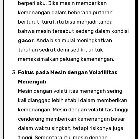
berperilaku. Jika mesin memberikan
kemenangan dalam beberapa putaran
berturut-turut, itu bisa menjadi tanda
bahwa mesin tersebut sedang dalam kondisi
gacor
. Anda bisa mulai meningkatkan
taruhan sedikit demi sedikit untuk
memaksimalkan peluang kemenangan.
Fokus pada Mesin dengan Volatilitas
Menengah
Mesin dengan volatilitas menengah sering
kali dianggap lebih stabil dalam memberikan
kemenangan. Mesin dengan volatilitas tinggi
cenderung memberikan kemenangan besar
dalam waktu singkat, tetapi risikonya juga
tinggi. Sementara itu, mesin dengan