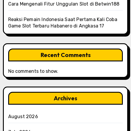
Cara Mengenali Fitur Unggulan Slot di Betwin188
Reaksi Pemain Indonesia Saat Pertama Kali Coba
Game Slot Terbaru Habanero di Angkasa 17
Recent Comments
No comments to show.
Archives
August 2026