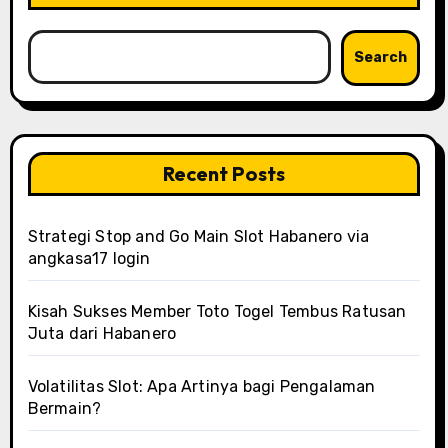
Search
Recent Posts
Strategi Stop and Go Main Slot Habanero via
angkasa17 login
Kisah Sukses Member Toto Togel Tembus Ratusan
Juta dari Habanero
Volatilitas Slot: Apa Artinya bagi Pengalaman
Bermain?