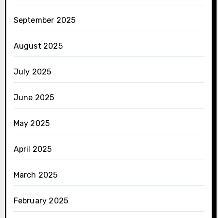
September 2025
August 2025
July 2025
June 2025
May 2025
April 2025
March 2025
February 2025