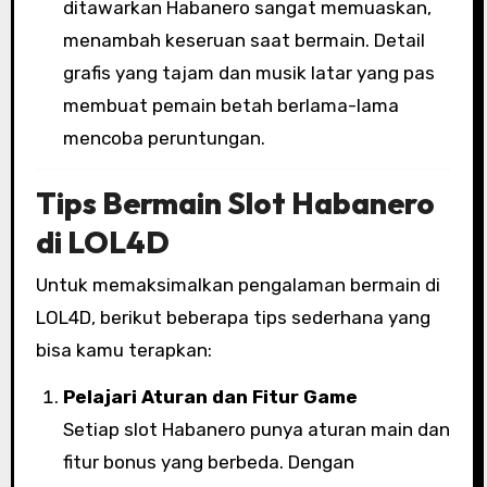
ditawarkan Habanero sangat memuaskan,
menambah keseruan saat bermain. Detail
grafis yang tajam dan musik latar yang pas
membuat pemain betah berlama-lama
mencoba peruntungan.
Tips Bermain Slot Habanero
di LOL4D
Untuk memaksimalkan pengalaman bermain di
LOL4D, berikut beberapa tips sederhana yang
bisa kamu terapkan:
Pelajari Aturan dan Fitur Game
Setiap slot Habanero punya aturan main dan
fitur bonus yang berbeda. Dengan