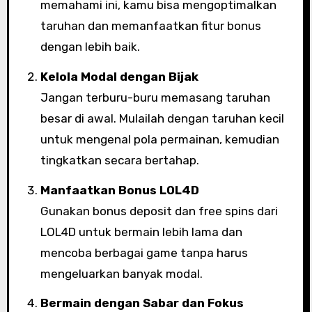
memahami ini, kamu bisa mengoptimalkan
taruhan dan memanfaatkan fitur bonus
dengan lebih baik.
Kelola Modal dengan Bijak
Jangan terburu-buru memasang taruhan
besar di awal. Mulailah dengan taruhan kecil
untuk mengenal pola permainan, kemudian
tingkatkan secara bertahap.
Manfaatkan Bonus LOL4D
Gunakan bonus deposit dan free spins dari
LOL4D untuk bermain lebih lama dan
mencoba berbagai game tanpa harus
mengeluarkan banyak modal.
Bermain dengan Sabar dan Fokus