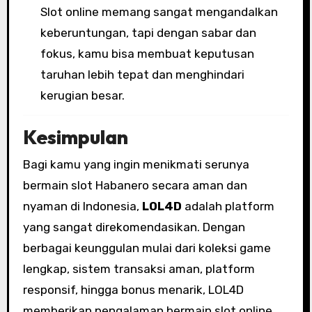
Slot online memang sangat mengandalkan
keberuntungan, tapi dengan sabar dan
fokus, kamu bisa membuat keputusan
taruhan lebih tepat dan menghindari
kerugian besar.
Kesimpulan
Bagi kamu yang ingin menikmati serunya
bermain slot Habanero secara aman dan
nyaman di Indonesia,
LOL4D
adalah platform
yang sangat direkomendasikan. Dengan
berbagai keunggulan mulai dari koleksi game
lengkap, sistem transaksi aman, platform
responsif, hingga bonus menarik, LOL4D
memberikan pengalaman bermain slot online