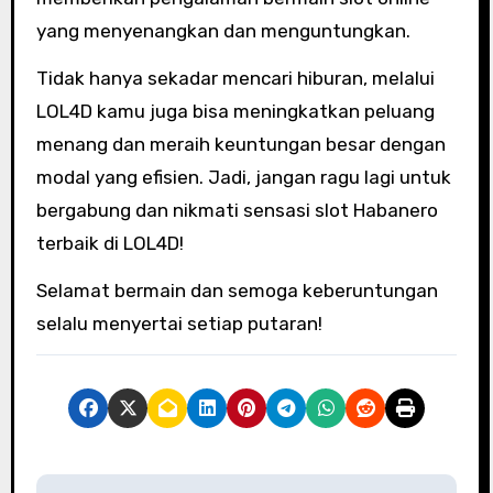
yang menyenangkan dan menguntungkan.
Tidak hanya sekadar mencari hiburan, melalui
LOL4D kamu juga bisa meningkatkan peluang
menang dan meraih keuntungan besar dengan
modal yang efisien. Jadi, jangan ragu lagi untuk
bergabung dan nikmati sensasi slot Habanero
terbaik di LOL4D!
Selamat bermain dan semoga keberuntungan
selalu menyertai setiap putaran!