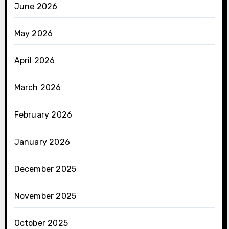
June 2026
May 2026
April 2026
March 2026
February 2026
January 2026
December 2025
November 2025
October 2025