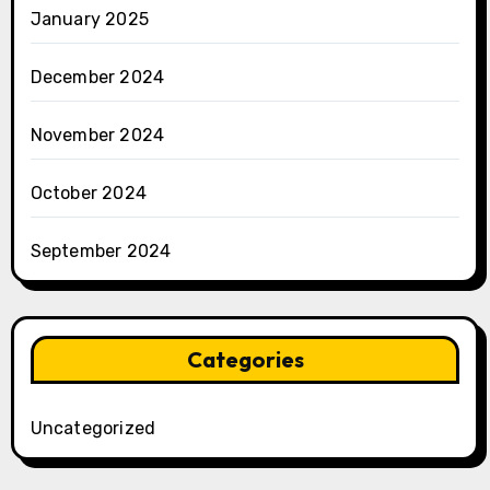
January 2025
December 2024
November 2024
October 2024
September 2024
Categories
Uncategorized