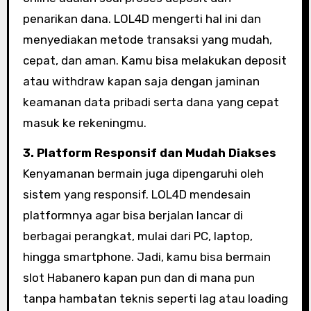
penarikan dana. LOL4D mengerti hal ini dan
menyediakan metode transaksi yang mudah,
cepat, dan aman. Kamu bisa melakukan deposit
atau withdraw kapan saja dengan jaminan
keamanan data pribadi serta dana yang cepat
masuk ke rekeningmu.
3. Platform Responsif dan Mudah Diakses
Kenyamanan bermain juga dipengaruhi oleh
sistem yang responsif. LOL4D mendesain
platformnya agar bisa berjalan lancar di
berbagai perangkat, mulai dari PC, laptop,
hingga smartphone. Jadi, kamu bisa bermain
slot Habanero kapan pun dan di mana pun
tanpa hambatan teknis seperti lag atau loading