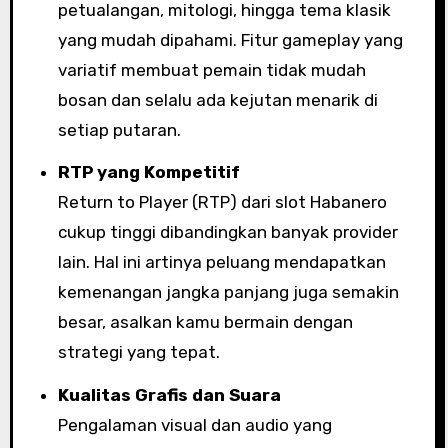
petualangan, mitologi, hingga tema klasik
yang mudah dipahami. Fitur gameplay yang
variatif membuat pemain tidak mudah
bosan dan selalu ada kejutan menarik di
setiap putaran.
RTP yang Kompetitif
Return to Player (RTP) dari slot Habanero
cukup tinggi dibandingkan banyak provider
lain. Hal ini artinya peluang mendapatkan
kemenangan jangka panjang juga semakin
besar, asalkan kamu bermain dengan
strategi yang tepat.
Kualitas Grafis dan Suara
Pengalaman visual dan audio yang