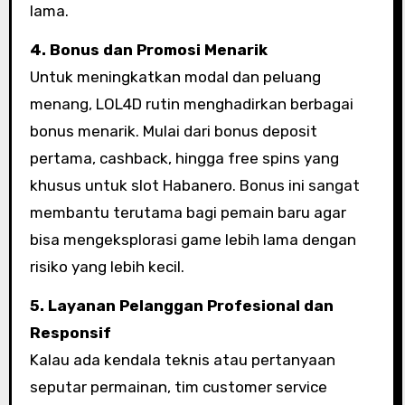
lama.
4. Bonus dan Promosi Menarik
Untuk meningkatkan modal dan peluang
menang, LOL4D rutin menghadirkan berbagai
bonus menarik. Mulai dari bonus deposit
pertama, cashback, hingga free spins yang
khusus untuk slot Habanero. Bonus ini sangat
membantu terutama bagi pemain baru agar
bisa mengeksplorasi game lebih lama dengan
risiko yang lebih kecil.
5. Layanan Pelanggan Profesional dan
Responsif
Kalau ada kendala teknis atau pertanyaan
seputar permainan, tim customer service