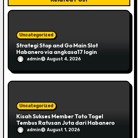
i
o
n
Uncategorized
Strategi Stop and Go Main Slot
Habanero via angkasa17 login
admin
August 4, 2026
Uncategorized
Kisah Sukses Member Toto Togel
Tembus Ratusan Juta dari Habanero
admin
August 1, 2026