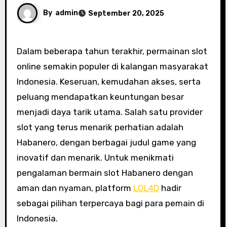
By
admin
September 20, 2025
Dalam beberapa tahun terakhir, permainan slot
online semakin populer di kalangan masyarakat
Indonesia. Keseruan, kemudahan akses, serta
peluang mendapatkan keuntungan besar
menjadi daya tarik utama. Salah satu provider
slot yang terus menarik perhatian adalah
Habanero, dengan berbagai judul game yang
inovatif dan menarik. Untuk menikmati
pengalaman bermain slot Habanero dengan
aman dan nyaman, platform
LOL4D
hadir
sebagai pilihan terpercaya bagi para pemain di
Indonesia.