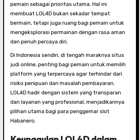
pemain sebagai prioritas utama. Hal ini
membuat LOL4D bukan sekadar tempat
bermain, tetapi juga ruang bagi pemain untuk
mengeksplorasi permainan dengan rasa aman
dan penuh percaya diri.
Di Indonesia sendiri, di tengah maraknya situs
judi online, penting bagi pemain untuk memilih
platform yang terpercaya agar terhindar dari
risiko penipuan dan masalah pembayaran.
LOL4D hadir dengan sistem yang transparan
dan layanan yang profesional, menjadikannya
pilihan utama bagi para penggemar slot
Habanero.
Keunggulan LOL4D dalam