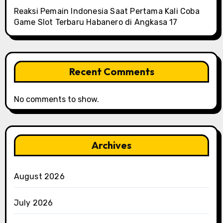
Reaksi Pemain Indonesia Saat Pertama Kali Coba
Game Slot Terbaru Habanero di Angkasa 17
Recent Comments
No comments to show.
Archives
August 2026
July 2026