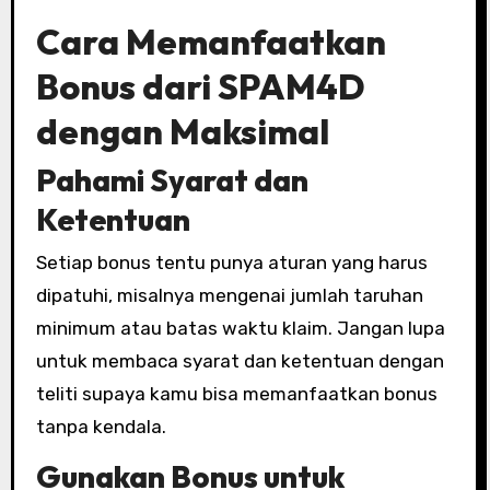
Cara Memanfaatkan
Bonus dari SPAM4D
dengan Maksimal
Pahami Syarat dan
Ketentuan
Setiap bonus tentu punya aturan yang harus
dipatuhi, misalnya mengenai jumlah taruhan
minimum atau batas waktu klaim. Jangan lupa
untuk membaca syarat dan ketentuan dengan
teliti supaya kamu bisa memanfaatkan bonus
tanpa kendala.
Gunakan Bonus untuk