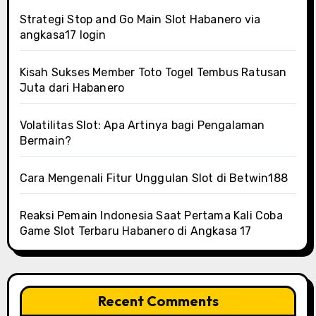
Strategi Stop and Go Main Slot Habanero via
angkasa17 login
Kisah Sukses Member Toto Togel Tembus Ratusan
Juta dari Habanero
Volatilitas Slot: Apa Artinya bagi Pengalaman
Bermain?
Cara Mengenali Fitur Unggulan Slot di Betwin188
Reaksi Pemain Indonesia Saat Pertama Kali Coba
Game Slot Terbaru Habanero di Angkasa 17
Recent Comments