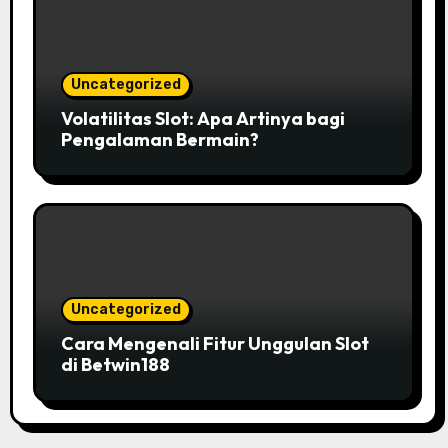
Uncategorized
Volatilitas Slot: Apa Artinya bagi
Pengalaman Bermain?
Uncategorized
Cara Mengenali Fitur Unggulan Slot
di Betwin188