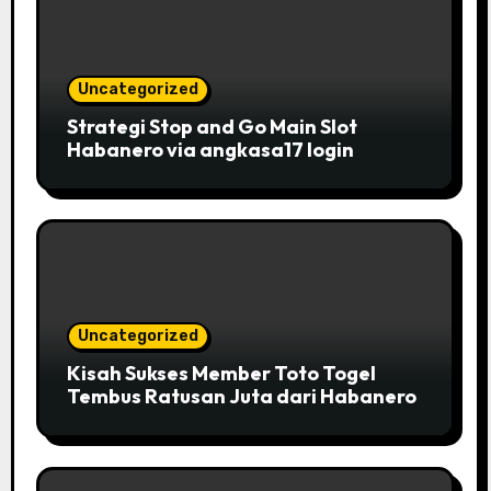
Uncategorized
Strategi Stop and Go Main Slot
Habanero via angkasa17 login
Uncategorized
Kisah Sukses Member Toto Togel
Tembus Ratusan Juta dari Habanero