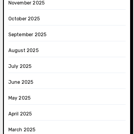
November 2025
October 2025
September 2025
August 2025
July 2025
June 2025
May 2025
April 2025
March 2025