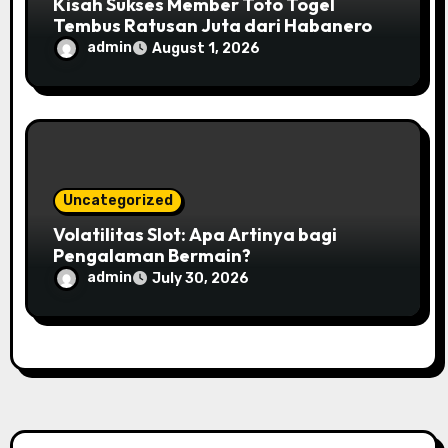
Kisah Sukses Member Toto Togel
Tembus Ratusan Juta dari Habanero
admin
August 1, 2026
Uncategorized
Volatilitas Slot: Apa Artinya bagi
Pengalaman Bermain?
admin
July 30, 2026