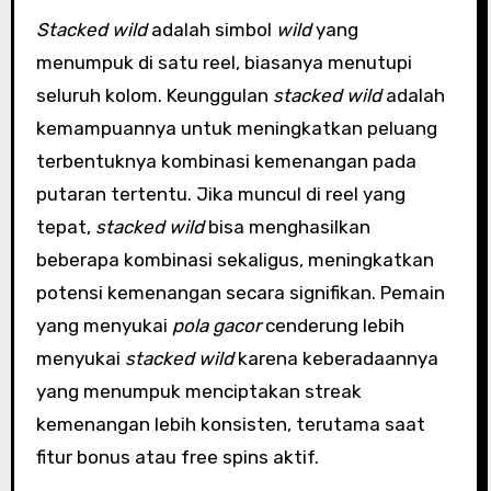
Stacked wild
adalah simbol
wild
yang
menumpuk di satu reel, biasanya menutupi
seluruh kolom. Keunggulan
stacked wild
adalah
kemampuannya untuk meningkatkan peluang
terbentuknya kombinasi kemenangan pada
putaran tertentu. Jika muncul di reel yang
tepat,
stacked wild
bisa menghasilkan
beberapa kombinasi sekaligus, meningkatkan
potensi kemenangan secara signifikan. Pemain
yang menyukai
pola gacor
cenderung lebih
menyukai
stacked wild
karena keberadaannya
yang menumpuk menciptakan streak
kemenangan lebih konsisten, terutama saat
fitur bonus atau free spins aktif.