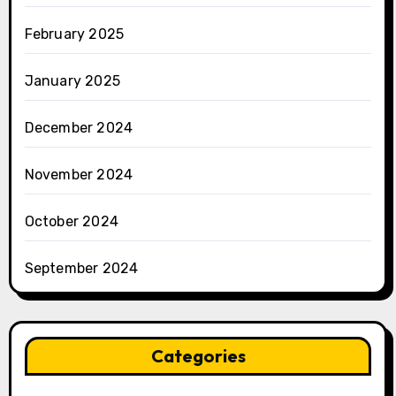
February 2025
January 2025
December 2024
November 2024
October 2024
September 2024
Categories