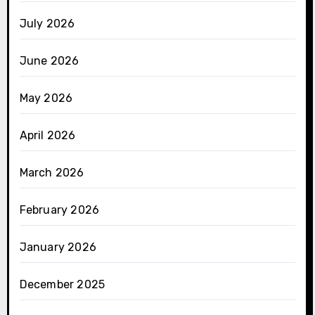
July 2026
June 2026
May 2026
April 2026
March 2026
February 2026
January 2026
December 2025