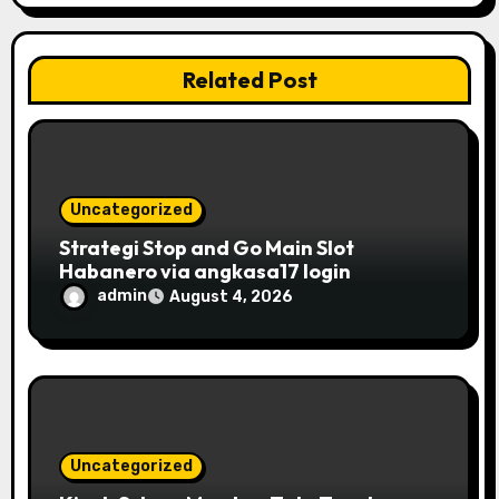
t
Related Post
i
o
n
Uncategorized
Strategi Stop and Go Main Slot
Habanero via angkasa17 login
admin
August 4, 2026
Uncategorized