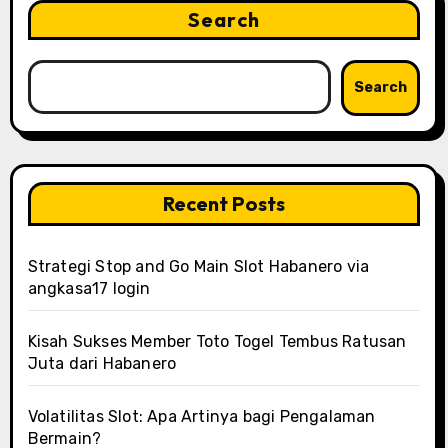
Search
Search
Recent Posts
Strategi Stop and Go Main Slot Habanero via
angkasa17 login
Kisah Sukses Member Toto Togel Tembus Ratusan
Juta dari Habanero
Volatilitas Slot: Apa Artinya bagi Pengalaman
Bermain?