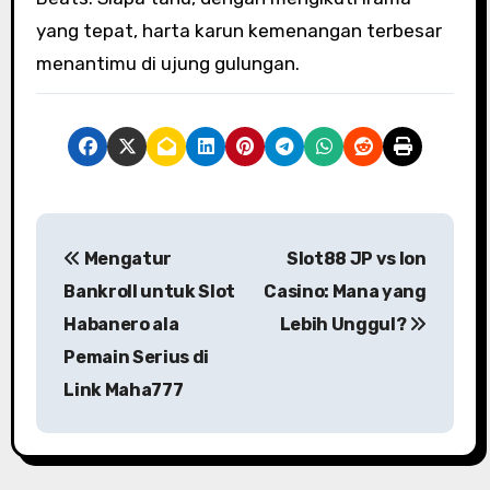
yang tepat, harta karun kemenangan terbesar
menantimu di ujung gulungan.
P
Mengatur
Slot88 JP vs Ion
o
Bankroll untuk Slot
Casino: Mana yang
s
Habanero ala
Lebih Unggul?
Pemain Serius di
t
Link Maha777
n
a