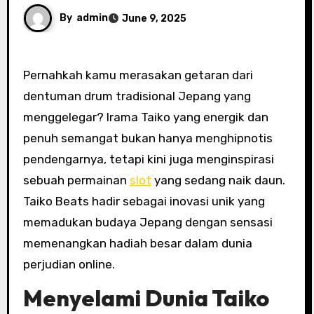
By
admin
June 9, 2025
Pernahkah kamu merasakan getaran dari
dentuman drum tradisional Jepang yang
menggelegar? Irama Taiko yang energik dan
penuh semangat bukan hanya menghipnotis
pendengarnya, tetapi kini juga menginspirasi
sebuah permainan
slot
yang sedang naik daun.
Taiko Beats hadir sebagai inovasi unik yang
memadukan budaya Jepang dengan sensasi
memenangkan hadiah besar dalam dunia
perjudian online.
Menyelami Dunia Taiko