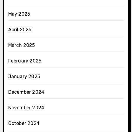
May 2025
April 2025
March 2025
February 2025
January 2025
December 2024
November 2024
October 2024