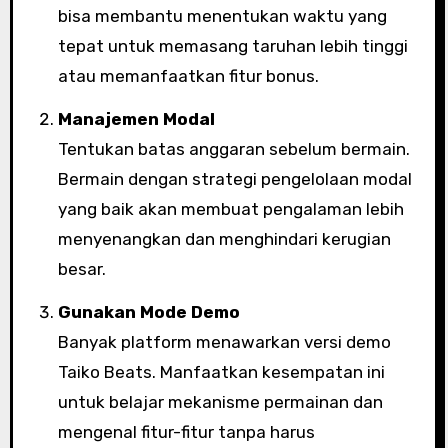
bisa membantu menentukan waktu yang
tepat untuk memasang taruhan lebih tinggi
atau memanfaatkan fitur bonus.
Manajemen Modal
Tentukan batas anggaran sebelum bermain.
Bermain dengan strategi pengelolaan modal
yang baik akan membuat pengalaman lebih
menyenangkan dan menghindari kerugian
besar.
Gunakan Mode Demo
Banyak platform menawarkan versi demo
Taiko Beats. Manfaatkan kesempatan ini
untuk belajar mekanisme permainan dan
mengenal fitur-fitur tanpa harus