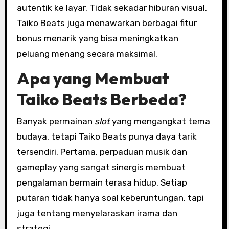
autentik ke layar. Tidak sekadar hiburan visual,
Taiko Beats juga menawarkan berbagai fitur
bonus menarik yang bisa meningkatkan
peluang menang secara maksimal.
Apa yang Membuat
Taiko Beats Berbeda?
Banyak permainan
slot
yang mengangkat tema
budaya, tetapi Taiko Beats punya daya tarik
tersendiri. Pertama, perpaduan musik dan
gameplay yang sangat sinergis membuat
pengalaman bermain terasa hidup. Setiap
putaran tidak hanya soal keberuntungan, tapi
juga tentang menyelaraskan irama dan
strategi.