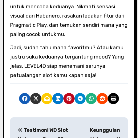
untuk mencoba keduanya. Nikmati sensasi
visual dari Habanero, rasakan ledakan fitur dari
Pragmatic Play, dan temukan sendiri mana yang
paling cocok untukmu.
Jadi, sudah tahu mana favoritmu? Atau kamu
justru suka keduanya tergantung mood? Yang
jelas, LEVEL4D siap menemani serunya
petualangan slot kamu kapan saja!
P
Testimoni WD Slot
Keunggulan
o