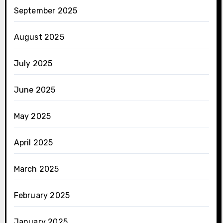
September 2025
August 2025
July 2025
June 2025
May 2025
April 2025
March 2025
February 2025
January 2025