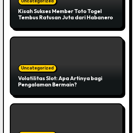
Uncategorized
Kisah Sukses Member Toto Togel
Tembus Ratusan Juta dari Habanero
Uncategorized
Volatilitas Slot: Apa Artinya bagi
Pengalaman Bermain?