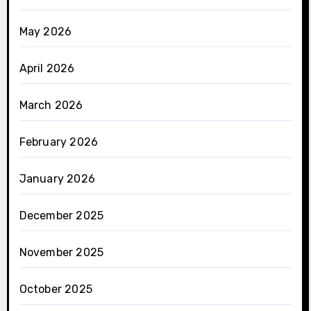
May 2026
April 2026
March 2026
February 2026
January 2026
December 2025
November 2025
October 2025