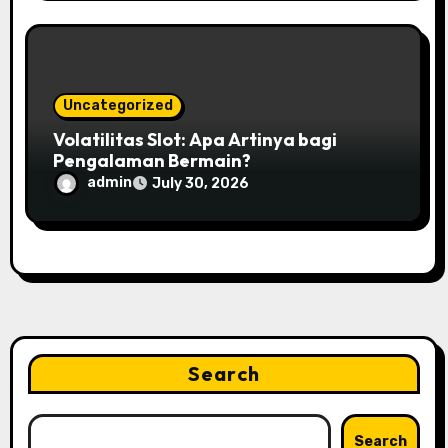
Uncategorized
Volatilitas Slot: Apa Artinya bagi
Pengalaman Bermain?
admin
July 30, 2026
Search
Search