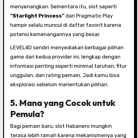
menyenangkan. Sementara itu, slot seperti
“Starlight Princess”
dari Pragmatic Play
hampir selalu muncul di daftar favorit karena
potensi kemenangannya yang besar.
LEVEL4D sendiri menyediakan berbagai pilihan
game dari kedua provider ini, lengkap dengan
informasi penting seperti minimal taruhan, fitur
unggulan, dan rating pemain. Jadi kamu bisa
eksplorasi sebelum menentukan pilihan.
5.
Mana yang Cocok untuk
Pemula?
Bagi pemain baru, slot Habanero mungkin
terasa lebih ramah karena mekanismenya yang