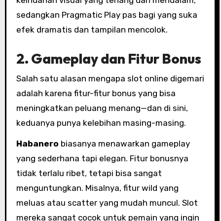
sedangkan Pragmatic Play pas bagi yang suka
efek dramatis dan tampilan mencolok.
2.
Gameplay dan Fitur Bonus
Salah satu alasan mengapa slot online digemari
adalah karena fitur-fitur bonus yang bisa
meningkatkan peluang menang—dan di sini,
keduanya punya kelebihan masing-masing.
Habanero
biasanya menawarkan gameplay
yang sederhana tapi elegan. Fitur bonusnya
tidak terlalu ribet, tetapi bisa sangat
menguntungkan. Misalnya, fitur wild yang
meluas atau scatter yang mudah muncul. Slot
mereka sangat cocok untuk pemain yang ingin