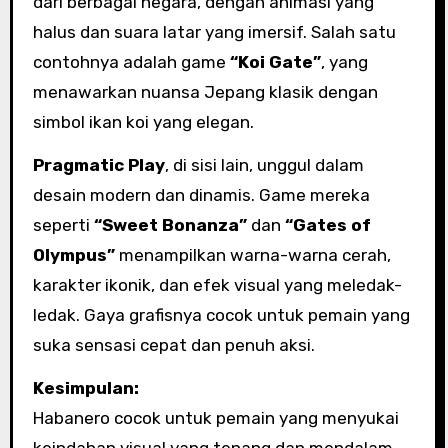
dari berbagai negara, dengan animasi yang
halus dan suara latar yang imersif. Salah satu
contohnya adalah game
“Koi Gate”
, yang
menawarkan nuansa Jepang klasik dengan
simbol ikan koi yang elegan.
Pragmatic Play
, di sisi lain, unggul dalam
desain modern dan dinamis. Game mereka
seperti
“Sweet Bonanza”
dan
“Gates of
Olympus”
menampilkan warna-warna cerah,
karakter ikonik, dan efek visual yang meledak-
ledak. Gaya grafisnya cocok untuk pemain yang
suka sensasi cepat dan penuh aksi.
Kesimpulan:
Habanero cocok untuk pemain yang menyukai
keindahan visual yang tenang dan mendalam,