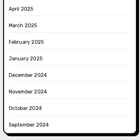
April 2025
March 2025
February 2025
January 2025
December 2024
November 2024
October 2024
September 2024