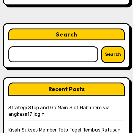
Search
Search
Recent Posts
Strategi Stop and Go Main Slot Habanero via
angkasa17 login
Kisah Sukses Member Toto Togel Tembus Ratusan