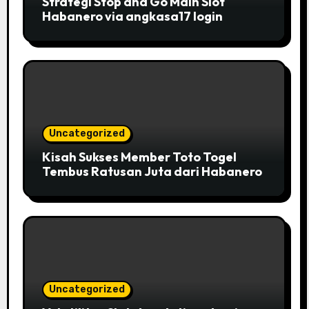
Strategi Stop and Go Main Slot
Habanero via angkasa17 login
Uncategorized
Kisah Sukses Member Toto Togel
Tembus Ratusan Juta dari Habanero
Uncategorized