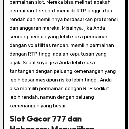
permainan slot. Mereka bisa melihat apakah
permainan tersebut memiliki RTP tinggi atau
rendah dan memilihnya berdasarkan preferensi
dan anggaran mereka. Misalnya, jika Anda
seorang pemain yang lebih suka permainan
dengan volatilitas rendah, memilih permainan
dengan RTP tinggi adalah keputusan yang
bijak. Sebaliknya, jika Anda lebih suka
tantangan dengan peluang kemenangan yang
lebih besar meskipun risiko lebih tinggi, Anda
bisa memilih permainan dengan RTP sedikit
lebih rendah, namun dengan peluang
kemenangan yang besar.
Slot Gacor 777 dan
Habanero: Menyajikan