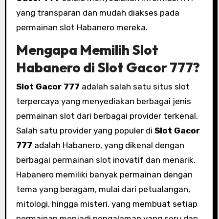
yang transparan dan mudah diakses pada
permainan slot Habanero mereka.
Mengapa Memilih Slot
Habanero di Slot Gacor 777?
Slot Gacor 777
adalah salah satu situs slot
terpercaya yang menyediakan berbagai jenis
permainan slot dari berbagai provider terkenal.
Salah satu provider yang populer di
Slot Gacor
777
adalah Habanero, yang dikenal dengan
berbagai permainan slot inovatif dan menarik.
Habanero memiliki banyak permainan dengan
tema yang beragam, mulai dari petualangan,
mitologi, hingga misteri, yang membuat setiap
permainan menjadi pengalaman yang seru dan