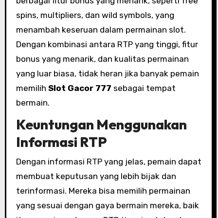
berbagai fitur bonus yang menarik, seperti free
spins, multipliers, dan wild symbols, yang
menambah keseruan dalam permainan slot.
Dengan kombinasi antara RTP yang tinggi, fitur
bonus yang menarik, dan kualitas permainan
yang luar biasa, tidak heran jika banyak pemain
memilih
Slot Gacor 777
sebagai tempat
bermain.
Keuntungan Menggunakan
Informasi RTP
Dengan informasi RTP yang jelas, pemain dapat
membuat keputusan yang lebih bijak dan
terinformasi. Mereka bisa memilih permainan
yang sesuai dengan gaya bermain mereka, baik