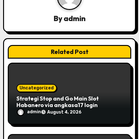
g
a
By
admin
t
i
Related Post
o
n
Uncategorized
Strategi Stop and Go Main Slot
Habanero via angkasa17 login
admin
August 4, 2026