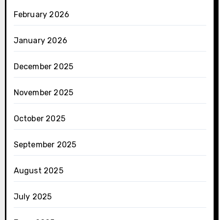
February 2026
January 2026
December 2025
November 2025
October 2025
September 2025
August 2025
July 2025