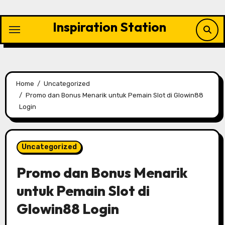
Skip
to
Inspiration Station
content
Home
Uncategorized
Promo dan Bonus Menarik untuk Pemain Slot di Glowin88
Login
Uncategorized
Promo dan Bonus Menarik
untuk Pemain Slot di
Glowin88 Login