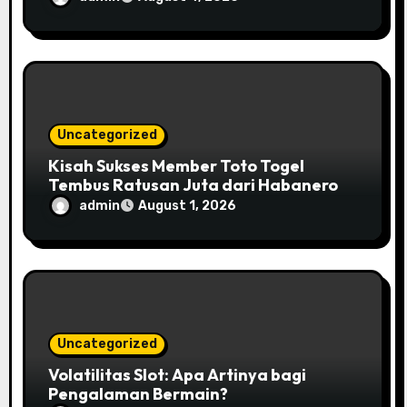
Uncategorized
Kisah Sukses Member Toto Togel
Tembus Ratusan Juta dari Habanero
admin
August 1, 2026
Uncategorized
Volatilitas Slot: Apa Artinya bagi
Pengalaman Bermain?