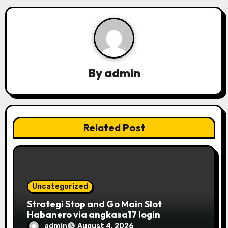
v
i
g
a
By
admin
t
i
Related Post
o
n
Uncategorized
Strategi Stop and Go Main Slot
Habanero via angkasa17 login
admin
August 4, 2026