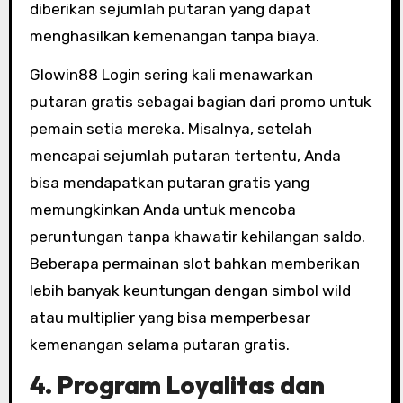
diberikan sejumlah putaran yang dapat
menghasilkan kemenangan tanpa biaya.
Glowin88 Login sering kali menawarkan
putaran gratis sebagai bagian dari promo untuk
pemain setia mereka. Misalnya, setelah
mencapai sejumlah putaran tertentu, Anda
bisa mendapatkan putaran gratis yang
memungkinkan Anda untuk mencoba
peruntungan tanpa khawatir kehilangan saldo.
Beberapa permainan slot bahkan memberikan
lebih banyak keuntungan dengan simbol wild
atau multiplier yang bisa memperbesar
kemenangan selama putaran gratis.
4.
Program Loyalitas dan