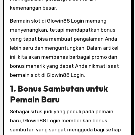
kemenangan besar.
Bermain slot di Glowin88 Login memang
menyenangkan, tetapi mendapatkan bonus
yang tepat bisa membuat pengalaman Anda
lebih seru dan menguntungkan. Dalam artikel
ini, kita akan membahas berbagai promo dan
bonus menarik yang dapat Anda nikmati saat
bermain slot di Glowin88 Login.
1.
Bonus Sambutan untuk
Pemain Baru
Sebagai situs judi yang peduli pada pemain
baru, Glowin88 Login memberikan bonus
sambutan yang sangat menggoda bagi setiap