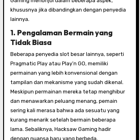
Gaming menonjol dalam beberapa aspek,
khususnya jika dibandingkan dengan penyedia
lainnya.
1. Pengalaman Bermain yang
Tidak Biasa
Beberapa penyedia slot besar lainnya, seperti
Pragmatic Play atau Play’n GO, memiliki
permainan yang lebih konvensional dengan
tampilan dan mekanisme yang sudah dikenal.
Meskipun permainan mereka tetap menghibur
dan menawarkan peluang menang, pemain
sering kali merasa bahwa ada sesuatu yang
kurang menarik setelah bermain beberapa
lama. Sebaliknya, Hacksaw Gaming hadir
dengan nuansa baru yang berbeda,