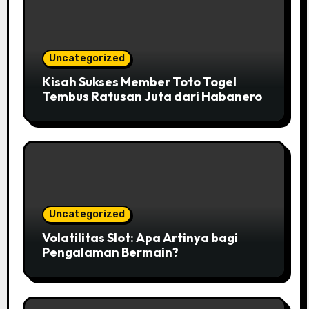
Uncategorized
Kisah Sukses Member Toto Togel
Tembus Ratusan Juta dari Habanero
Uncategorized
Volatilitas Slot: Apa Artinya bagi
Pengalaman Bermain?