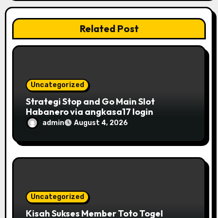
t
Related Post
i
o
n
Uncategorized
Strategi Stop and Go Main Slot
Habanero via angkasa17 login
admin
August 4, 2026
Uncategorized
Kisah Sukses Member Toto Togel