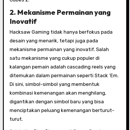
2. Mekanisme Permainan yang
Inovatif
Hacksaw Gaming tidak hanya berfokus pada
desain yang menarik, tetapi juga pada
mekanisme permainan yang inovatif. Salah
satu mekanisme yang cukup populer di
kalangan pemain adalah cascading reels yang
ditemukan dalam permainan seperti Stack ‘Em.
Di sini, simbol-simbol yang membentuk
kombinasi kemenangan akan menghilang,
digantikan dengan simbol baru yang bisa
menciptakan peluang kemenangan berturut-
turut.