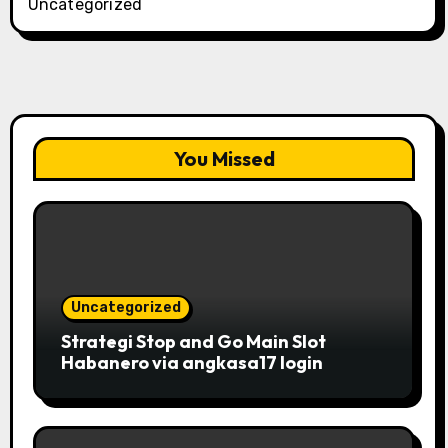
Uncategorized
You Missed
Uncategorized
Strategi Stop and Go Main Slot
Habanero via angkasa17 login