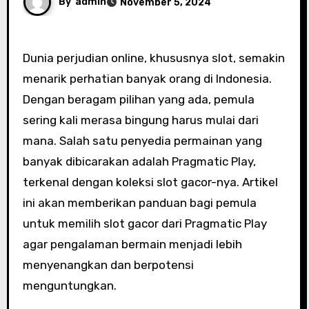
By
admin
November 5, 2024
Dunia perjudian online, khususnya slot, semakin
menarik perhatian banyak orang di Indonesia.
Dengan beragam pilihan yang ada, pemula
sering kali merasa bingung harus mulai dari
mana. Salah satu penyedia permainan yang
banyak dibicarakan adalah Pragmatic Play,
terkenal dengan koleksi slot gacor-nya. Artikel
ini akan memberikan panduan bagi pemula
untuk memilih slot gacor dari Pragmatic Play
agar pengalaman bermain menjadi lebih
menyenangkan dan berpotensi
menguntungkan.