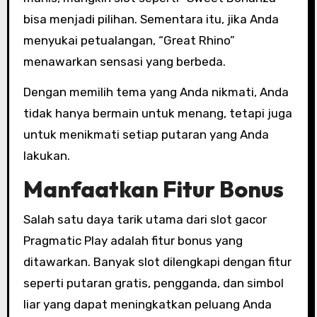
bisa menjadi pilihan. Sementara itu, jika Anda
menyukai petualangan, “Great Rhino”
menawarkan sensasi yang berbeda.
Dengan memilih tema yang Anda nikmati, Anda
tidak hanya bermain untuk menang, tetapi juga
untuk menikmati setiap putaran yang Anda
lakukan.
Manfaatkan Fitur Bonus
Salah satu daya tarik utama dari slot gacor
Pragmatic Play adalah fitur bonus yang
ditawarkan. Banyak slot dilengkapi dengan fitur
seperti putaran gratis, pengganda, dan simbol
liar yang dapat meningkatkan peluang Anda