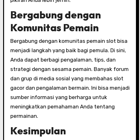
Bergabung dengan
Komunitas Pemain
Bergabung dengan komunitas pemain slot bisa
menjadi langkah yang baik bagi pemula. Di sini,
Anda dapat berbagi pengalaman, tips, dan
strategi dengan sesama pemain. Banyak forum
dan grup di media sosial yang membahas slot
gacor dan pengalaman bermain. Ini bisa menjadi
sumber informasi yang berharga untuk
meningkatkan pemahaman Anda tentang
permainan.
Kesimpulan