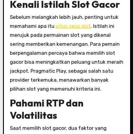
Kenali Istilah Slot Gacor
Sebelum melangkah lebih jauh, penting untuk
memahami apa itu
situs zeus slot
. Istilah ini
merujuk pada permainan slot yang dikenal
sering memberikan kemenangan. Para pemain
berpengalaman percaya bahwa memilih slot
gacor bisa meningkatkan peluang untuk meraih
jackpot. Pragmatic Play, sebagai salah satu
provider terkemuka, menawarkan banyak
pilihan slot yang memenuhi kriteria ini.
Pahami RTP dan
Volatilitas
Saat memilih slot gacor, dua faktor yang