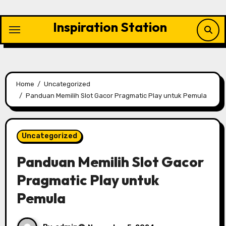
Skip
to
Inspiration Station
content
Home
Uncategorized
Panduan Memilih Slot Gacor Pragmatic Play untuk Pemula
Uncategorized
Panduan Memilih Slot Gacor
Pragmatic Play untuk
Pemula