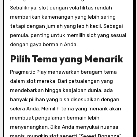
Sebaliknya, slot dengan volatilitas rendah
memberikan kemenangan yang lebih sering
tetapi dengan jumlah yang lebih kecil. Sebagai
pemula, penting untuk memilih slot yang sesuai
dengan gaya bermain Anda.
Pilih Tema yang Menarik
Pragmatic Play menawarkan beragam tema
dalam slot mereka. Dari petualangan yang
mendebarkan hingga keajaiban dunia, ada
banyak pilihan yang bisa disesuaikan dengan
selera Anda. Memilih tema yang menarik akan
membuat pengalaman bermain lebih
menyenangkan. Jika Anda menyukai nuansa
manis, mungkin slot seperti “Sweet Bonanza”