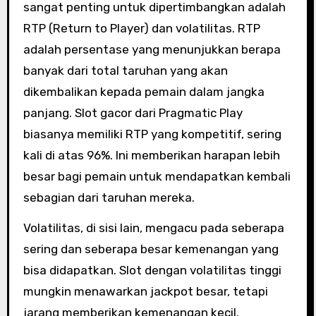
sangat penting untuk dipertimbangkan adalah
RTP (Return to Player) dan volatilitas. RTP
adalah persentase yang menunjukkan berapa
banyak dari total taruhan yang akan
dikembalikan kepada pemain dalam jangka
panjang. Slot gacor dari Pragmatic Play
biasanya memiliki RTP yang kompetitif, sering
kali di atas 96%. Ini memberikan harapan lebih
besar bagi pemain untuk mendapatkan kembali
sebagian dari taruhan mereka.
Volatilitas, di sisi lain, mengacu pada seberapa
sering dan seberapa besar kemenangan yang
bisa didapatkan. Slot dengan volatilitas tinggi
mungkin menawarkan jackpot besar, tetapi
jarang memberikan kemenangan kecil.