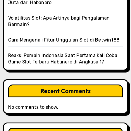
Juta dari Habanero
Volatilitas Slot: Apa Artinya bagi Pengalaman
Bermain?
Cara Mengenali Fitur Unggulan Slot di Betwin188
Reaksi Pemain Indonesia Saat Pertama Kali Coba
Game Slot Terbaru Habanero di Angkasa 17
Recent Comments
No comments to show.