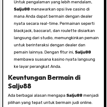
Untuk pengalaman yang lebih mendalam,
Salju88
menawarkan opsi live casino di
mana Anda dapat bermain dengan dealer
nyata secara real-time. Permainan seperti
blackjack, baccarat, dan roulette disiarkan
langsung dari studio, memungkinkan pemain
untuk berinteraksi dengan dealer dan
pemain lainnya. Dengan fitur ini,
Salju88
membawa suasana kasino nyata langsung
ke layar perangkat Anda.
Keuntungan Bermain di
Salju88
Ada berbagai alasan mengapa
Salju88
menjadi
pilihan yang tepat untuk bermain judi online.