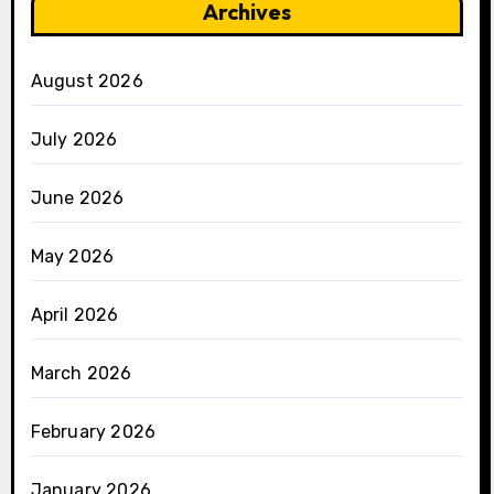
Archives
August 2026
July 2026
June 2026
May 2026
April 2026
March 2026
February 2026
January 2026