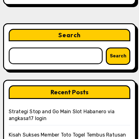
Search
Search
Recent Posts
Strategi Stop and Go Main Slot Habanero via
angkasa17 login
Kisah Sukses Member Toto Togel Tembus Ratusan