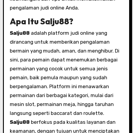
pengalaman judi online Anda.
Apa Itu Salju88?
Salju88
adalah platform judi online yang
dirancang untuk memberikan pengalaman
bermain yang mudah, aman, dan menghibur. Di
sini, para pemain dapat menemukan berbagai
permainan yang cocok untuk semua jenis
pemain, baik pemula maupun yang sudah
berpengalaman. Platform ini menawarkan
permainan dari berbagai kategori, mulai dari
mesin slot, permainan meja, hingga taruhan
langsung seperti baccarat dan roulette.
Salju88
berfokus pada kualitas layanan dan
keamanan, dengan tujuan untuk menciptakan