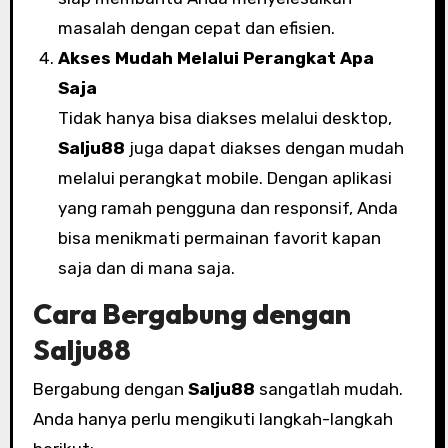
masalah dengan cepat dan efisien.
Akses Mudah Melalui Perangkat Apa
Saja
Tidak hanya bisa diakses melalui desktop,
Salju88
juga dapat diakses dengan mudah
melalui perangkat mobile. Dengan aplikasi
yang ramah pengguna dan responsif, Anda
bisa menikmati permainan favorit kapan
saja dan di mana saja.
Cara Bergabung dengan
Salju88
Bergabung dengan
Salju88
sangatlah mudah.
Anda hanya perlu mengikuti langkah-langkah