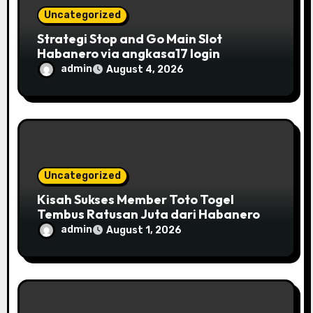
Uncategorized
Strategi Stop and Go Main Slot
Habanero via angkasa17 login
admin
August 4, 2026
Uncategorized
Kisah Sukses Member Toto Togel
Tembus Ratusan Juta dari Habanero
admin
August 1, 2026