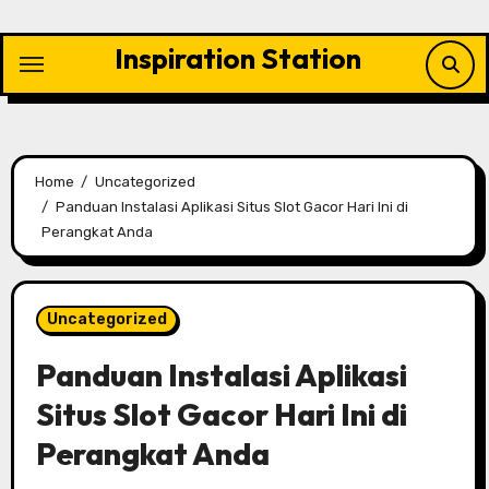
Skip
to
Inspiration Station
content
Home
Uncategorized
Panduan Instalasi Aplikasi Situs Slot Gacor Hari Ini di
Perangkat Anda
Uncategorized
Panduan Instalasi Aplikasi
Situs Slot Gacor Hari Ini di
Perangkat Anda