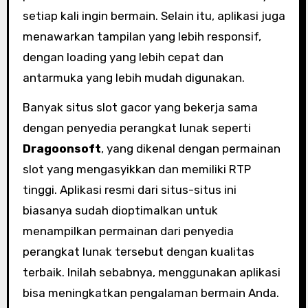
setiap kali ingin bermain. Selain itu, aplikasi juga
menawarkan tampilan yang lebih responsif,
dengan loading yang lebih cepat dan
antarmuka yang lebih mudah digunakan.
Banyak situs slot gacor yang bekerja sama
dengan penyedia perangkat lunak seperti
Dragoonsoft
, yang dikenal dengan permainan
slot yang mengasyikkan dan memiliki RTP
tinggi. Aplikasi resmi dari situs-situs ini
biasanya sudah dioptimalkan untuk
menampilkan permainan dari penyedia
perangkat lunak tersebut dengan kualitas
terbaik. Inilah sebabnya, menggunakan aplikasi
bisa meningkatkan pengalaman bermain Anda.