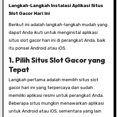
Langkah-Langkah Instalasi Aplikasi Situs
Slot Gacor Hari Ini
Berikut ini adalah langkah-langkah mudah yang
dapat Anda ikuti untuk menginstal aplikasi
situs slot gacor hari ini di perangkat Anda, baik
itu ponsel Android atau iOS.
1.
Pilih Situs Slot Gacor yang
Tepat
Langkah pertama adalah memilih situs slot
gacor hari ini yang terpercaya dan sudah
memiliki aplikasi resmi untuk perangkat Anda.
Beberapa situs mungkin menawarkan aplikasi
untuk Android atau iOS, sementara yang lain