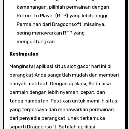
kemenangan, pilihlah permainan dengan
Return to Player (RTP) yang lebih tinggi.
Permainan dari Dragoonsoft, misalnya,
sering menawarkan RTP yang
menguntungkan.
Kesimpulan
Menginstal aplikasi situs slot gacor hari ini di
perangkat Anda sangatlah mudah dan memberi
banyak manfaat. Dengan aplikasi, Anda bisa
bermain dengan lebih nyaman, cepat, dan
tanpa hambatan. Pastikan untuk memilih situs
yang terpercaya dan menawarkan permainan
dari penyedia perangkat lunak terkemuka
seperti Dragoonsoft. Setelah aplikasi