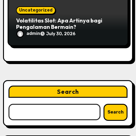
Uncategorized
Volatilitas Slot: Apa Artinya bagi
Pengalaman Bermain?
admin
July 30, 2026
Search
Search