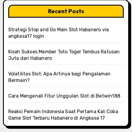
Recent Posts
Strategi Stop and Go Main Slot Habanero via
angkasa17 login
Kisah Sukses Member Toto Togel Tembus Ratusan
Juta dari Habanero
Volatilitas Slot: Apa Artinya bagi Pengalaman
Bermain?
Cara Mengenali Fitur Unggulan Slot di Betwin188
Reaksi Pemain Indonesia Saat Pertama Kali Coba
Game Slot Terbaru Habanero di Angkasa 17