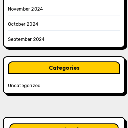
November 2024
October 2024
September 2024
Categories
Uncategorized