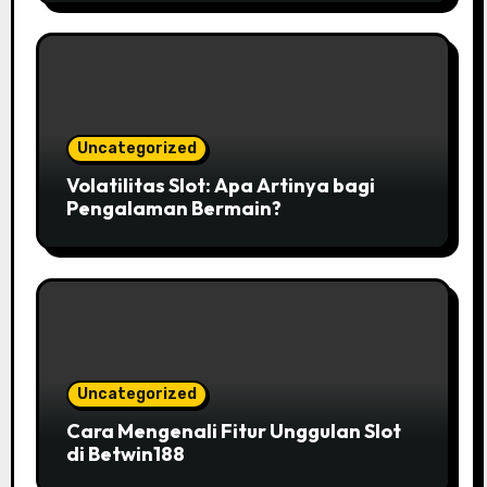
Uncategorized
Volatilitas Slot: Apa Artinya bagi
Pengalaman Bermain?
Uncategorized
Cara Mengenali Fitur Unggulan Slot
di Betwin188