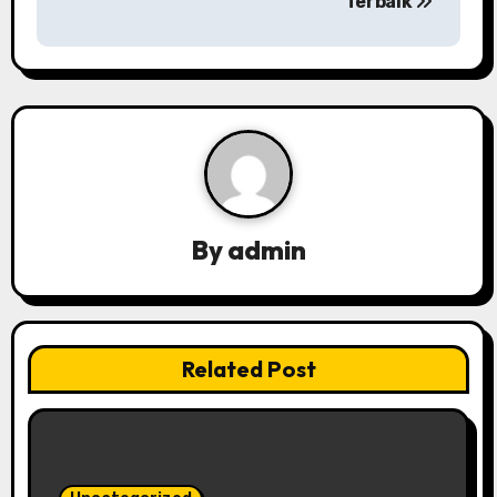
Terbaik
t
n
a
v
i
g
By
admin
a
t
Related Post
i
o
n