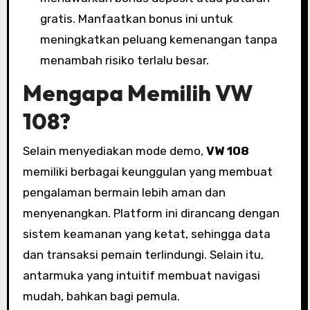
gratis. Manfaatkan bonus ini untuk
meningkatkan peluang kemenangan tanpa
menambah risiko terlalu besar.
Mengapa Memilih VW
108?
Selain menyediakan mode demo,
VW 108
memiliki berbagai keunggulan yang membuat
pengalaman bermain lebih aman dan
menyenangkan. Platform ini dirancang dengan
sistem keamanan yang ketat, sehingga data
dan transaksi pemain terlindungi. Selain itu,
antarmuka yang intuitif membuat navigasi
mudah, bahkan bagi pemula.