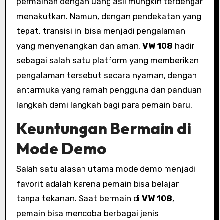
permainan dengan uang asli mungkin terdengar
menakutkan. Namun, dengan pendekatan yang
tepat, transisi ini bisa menjadi pengalaman
yang menyenangkan dan aman.
VW 108
hadir
sebagai salah satu platform yang memberikan
pengalaman tersebut secara nyaman, dengan
antarmuka yang ramah pengguna dan panduan
langkah demi langkah bagi para pemain baru.
Keuntungan Bermain di
Mode Demo
Salah satu alasan utama mode demo menjadi
favorit adalah karena pemain bisa belajar
tanpa tekanan. Saat bermain di
VW 108
,
pemain bisa mencoba berbagai jenis