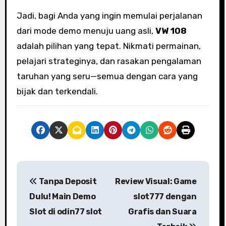
Jadi, bagi Anda yang ingin memulai perjalanan
dari mode demo menuju uang asli,
VW 108
adalah pilihan yang tepat. Nikmati permainan,
pelajari strateginya, dan rasakan pengalaman
taruhan yang seru—semua dengan cara yang
bijak dan terkendali.
P
Tanpa Deposit
Review Visual: Game
o
Dulu! Main Demo
slot777 dengan
s
Slot di odin77 slot
Grafis dan Suara