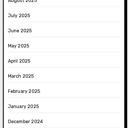
August 2025
July 2025
June 2025
May 2025
April 2025
March 2025
February 2025
January 2025
December 2024