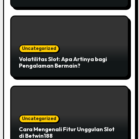
Uncategorized
Volatilitas Slot: Apa Artinya bagi
Pengalaman Bermain?
Uncategorized
Cara Mengenali Fitur Unggulan Slot
di Betwin188