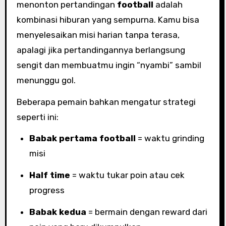
menonton pertandingan
football
adalah
kombinasi hiburan yang sempurna. Kamu bisa
menyelesaikan misi harian tanpa terasa,
apalagi jika pertandingannya berlangsung
sengit dan membuatmu ingin “nyambi” sambil
menunggu gol.
Beberapa pemain bahkan mengatur strategi
seperti ini:
Babak pertama football
= waktu grinding
misi
Half time
= waktu tukar poin atau cek
progress
Babak kedua
= bermain dengan reward dari