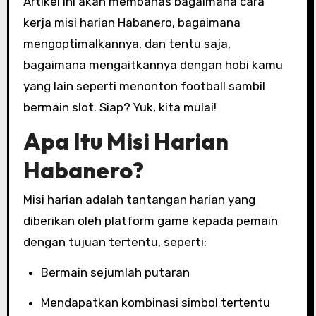
Artikel ini akan membahas bagaimana cara
kerja misi harian Habanero, bagaimana
mengoptimalkannya, dan tentu saja,
bagaimana mengaitkannya dengan hobi kamu
yang lain seperti menonton football sambil
bermain slot. Siap? Yuk, kita mulai!
Apa Itu Misi Harian
Habanero?
Misi harian adalah tantangan harian yang
diberikan oleh platform game kepada pemain
dengan tujuan tertentu, seperti:
Bermain sejumlah putaran
Mendapatkan kombinasi simbol tertentu