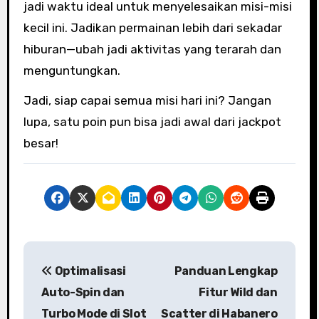
jadi waktu ideal untuk menyelesaikan misi-misi
kecil ini. Jadikan permainan lebih dari sekadar
hiburan—ubah jadi aktivitas yang terarah dan
menguntungkan.
Jadi, siap capai semua misi hari ini? Jangan
lupa, satu poin pun bisa jadi awal dari jackpot
besar!
P
Optimalisasi
Panduan Lengkap
o
Auto-Spin dan
Fitur Wild dan
s
Turbo Mode di Slot
Scatter di Habanero