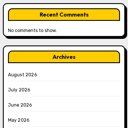
Recent Comments
No comments to show.
Archives
August 2026
July 2026
June 2026
May 2026