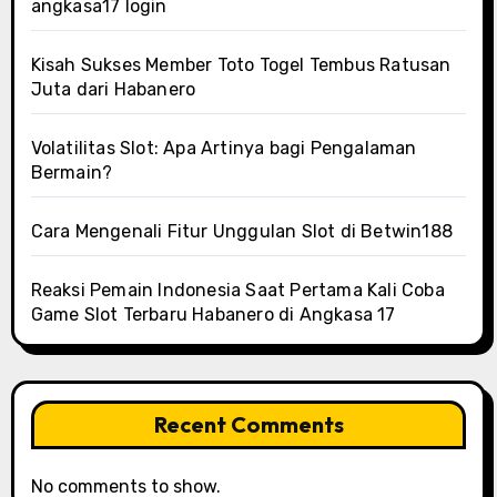
angkasa17 login
Kisah Sukses Member Toto Togel Tembus Ratusan
Juta dari Habanero
Volatilitas Slot: Apa Artinya bagi Pengalaman
Bermain?
Cara Mengenali Fitur Unggulan Slot di Betwin188
Reaksi Pemain Indonesia Saat Pertama Kali Coba
Game Slot Terbaru Habanero di Angkasa 17
Recent Comments
No comments to show.