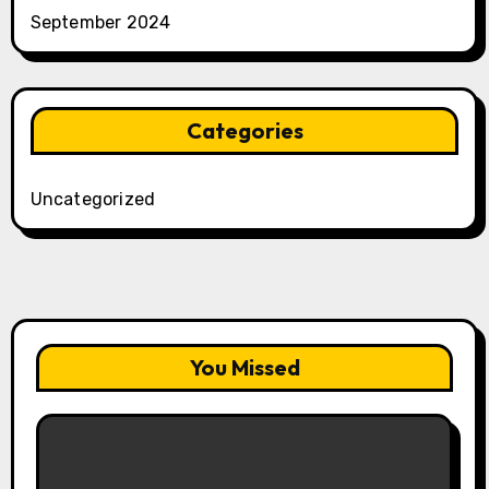
September 2024
Categories
Uncategorized
You Missed