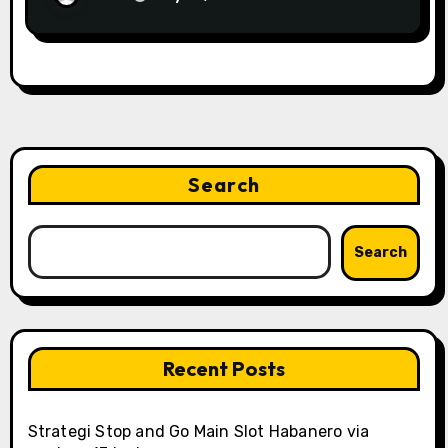
Search
Search
Recent Posts
Strategi Stop and Go Main Slot Habanero via