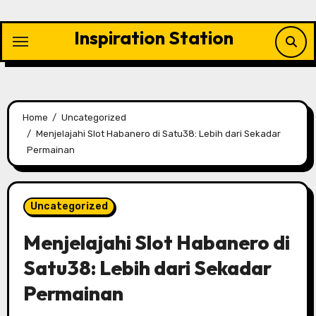
Skip
to
Inspiration Station
content
Home
Uncategorized
Menjelajahi Slot Habanero di Satu38: Lebih dari Sekadar
Permainan
Uncategorized
Menjelajahi Slot Habanero di
Satu38: Lebih dari Sekadar
Permainan