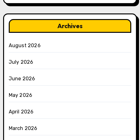
Archives
August 2026
July 2026
June 2026
May 2026
April 2026
March 2026