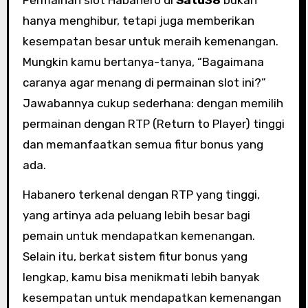
hanya menghibur, tetapi juga memberikan
kesempatan besar untuk meraih kemenangan.
Mungkin kamu bertanya-tanya, “Bagaimana
caranya agar menang di permainan slot ini?”
Jawabannya cukup sederhana: dengan memilih
permainan dengan RTP (Return to Player) tinggi
dan memanfaatkan semua fitur bonus yang
ada.
Habanero terkenal dengan RTP yang tinggi,
yang artinya ada peluang lebih besar bagi
pemain untuk mendapatkan kemenangan.
Selain itu, berkat sistem fitur bonus yang
lengkap, kamu bisa menikmati lebih banyak
kesempatan untuk mendapatkan kemenangan