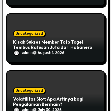
Uncategorized
Kisah Sukses Member Toto Togel
Tembus Ratusan Juta dari Habanero
admin
August 1, 2026
Uncategorized
Volatilitas Slot: Apa Artinya bagi
Pengalaman Bermain?
admin
July 30, 2026