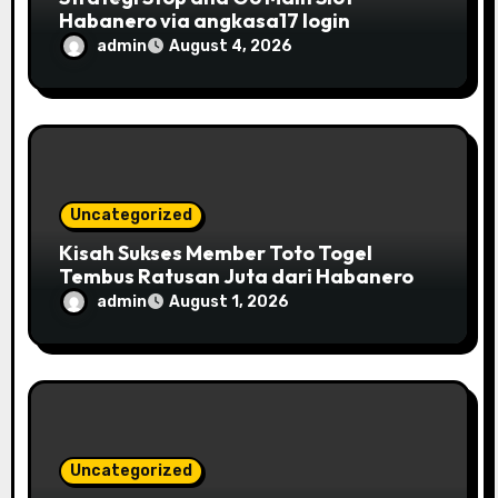
Habanero via angkasa17 login
admin
August 4, 2026
Uncategorized
Kisah Sukses Member Toto Togel
Tembus Ratusan Juta dari Habanero
admin
August 1, 2026
Uncategorized