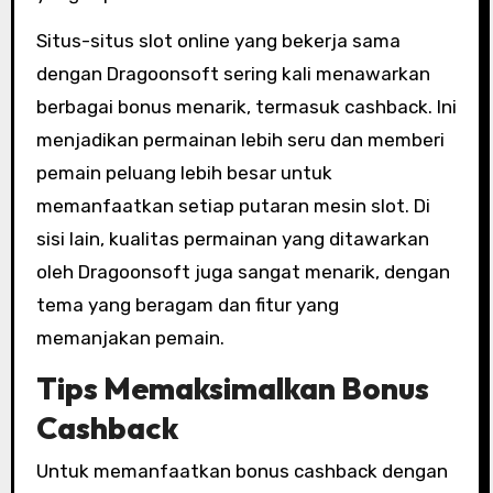
Situs-situs slot online yang bekerja sama
dengan Dragoonsoft sering kali menawarkan
berbagai bonus menarik, termasuk cashback. Ini
menjadikan permainan lebih seru dan memberi
pemain peluang lebih besar untuk
memanfaatkan setiap putaran mesin slot. Di
sisi lain, kualitas permainan yang ditawarkan
oleh Dragoonsoft juga sangat menarik, dengan
tema yang beragam dan fitur yang
memanjakan pemain.
Tips Memaksimalkan Bonus
Cashback
Untuk memanfaatkan bonus cashback dengan