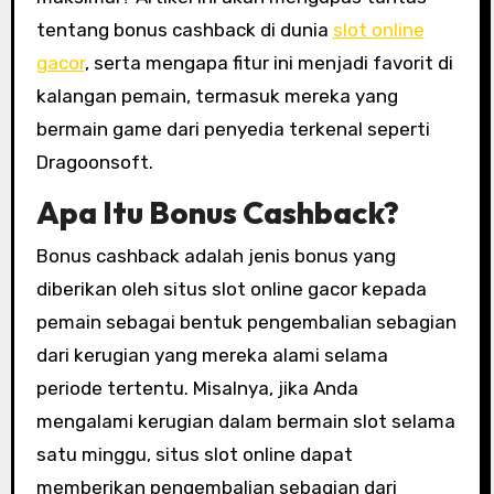
tentang bonus cashback di dunia
slot online
gacor
, serta mengapa fitur ini menjadi favorit di
kalangan pemain, termasuk mereka yang
bermain game dari penyedia terkenal seperti
Dragoonsoft.
Apa Itu Bonus Cashback?
Bonus cashback adalah jenis bonus yang
diberikan oleh situs slot online gacor kepada
pemain sebagai bentuk pengembalian sebagian
dari kerugian yang mereka alami selama
periode tertentu. Misalnya, jika Anda
mengalami kerugian dalam bermain slot selama
satu minggu, situs slot online dapat
memberikan pengembalian sebagian dari