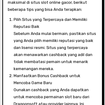
maksimal di situs slot online gacor, berikut
beberapa tips yang bisa Anda terapkan:
Pilih Situs yang Terpercaya dan Memiliki
Reputasi Baik
Sebelum Anda mulai bermain, pastikan situs
yang Anda pilih memiliki reputasi yang baik
dan lisensi resmi. Situs yang terpercaya
akan menawarkan cashback yang adil dan
tidak membatasi pemain untuk menarik
kemenangan mereka.
Manfaatkan Bonus Cashback untuk
Mencoba Game Baru
Gunakan cashback yang Anda dapatkan
untuk mencoba permainan slot baru dari
Dragoonsoft atau provider lainnya. Ini