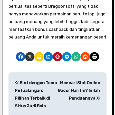
berkualitas seperti Dragoonsoft, yang tidak
hanya menawarkan permainan seru tetapi juga
peluang menang yang lebih tinggi. Jadi, segera
manfaatkan bonus cashback dan tingkatkan
peluang Anda untuk meraih kemenangan besar!
P
Slot dengan Tema
Mencari Slot Online
o
Petualangan:
Gacor Hari Ini? Inilah
s
Pilihan Terbaik di
Panduannya
Situs Judi Bola
t