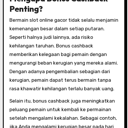
Penting?
Bermain slot online gacor tidak selalu menjamin
kemenangan besar dalam setiap putaran.
Seperti halnya judi lainnya, ada risiko
kehilangan taruhan. Bonus cashback
memberikan kelegaan bagi pemain dengan
mengurangi beban kerugian yang mereka alami.
Dengan adanya pengembalian sebagian dari
kerugian, pemain dapat terus bermain tanpa
rasa khawatir kehilangan terlalu banyak uang.
Selain itu, bonus cashback juga meningkatkan
peluang pemain untuk kembali ke permainan
setelah mengalami kekalahan. Sebagai contoh,
jika Anda mengalami kerugian besar pada hari