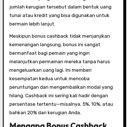
jumlah kerugian tersebut dalam bentuk uang
tunai atau kredit yang bisa digunakan untuk
bermain lebih lanjut.
Meskipun bonus cashback tidak menjanjikan
kemenangan langsung, bonus ini sangat
bermanfaat bagi pemain yang ingin
melanjutkan permainan mereka tanpa harus
mengeluarkan uang lagi. Ini memberi
kesempatan kedua untuk mencoba
peruntungan dan mengembalikan modal yang
hilang. Cashback ini sering kali hadir dengan
persentase tertentu—misalnya, 5%, 10%, atau
bahkan 20% dari kerugian Anda.
Mengapa Bonus Cashback