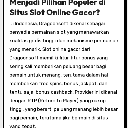
Menjadi Pilihan Populer di
Situs Slot Online Gacor?
Di Indonesia, Dragoonsoft dikenal sebagai
penyedia permainan slot yang menawarkan
kualitas grafis tinggi dan mekanisme permainan
yang menarik. Slot online gacor dari
Dragoonsoft memiliki fitur-fitur bonus yang
sering kali memberikan peluang besar bagi
pemain untuk menang, terutama dalam hal
memberikan free spins, bonus jackpot, dan
tentu saja, bonus cashback. Provider ini dikenal
dengan RTP (Return to Player) yang cukup
tinggi, yang berarti peluang menang lebih besar
bagi pemain, terutama jika bermain di situs
yang tepat.