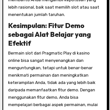
lebih rasional, baik saat memilih slot atau saat
menentukan jumlah taruhan.
Kesimpulan: Fitur Demo
sebagai Alat Belajar yang
Efektif
Bermain slot dari Pragmatic Play di kasino
online bisa sangat menyenangkan dan
menguntungkan, tetapi untuk benar-benar
menikmati permainan dan meningkatkan
keterampilan Anda, tidak ada yang lebih baik
daripada memanfaatkan fitur demo. Dengan
menggunakan fitur demo, Anda bisa
mempelajari berbagai aspek permainan, mulai