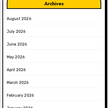
Archives
August 2026
July 2026
June 2026
May 2026
April 2026
March 2026
February 2026