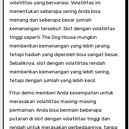
volatilitas yang bervariasi. Volatilitas ini
menentukan seberapa sering Anda bisa
menang dan seberapa besar jumlah
kemenangan tersebut. Slot dengan volatilitas
tinggi seperti The Dog House mungkin
memberikan kemenangan yang lebih jarang,
tetapi hadiah yang diperoleh bisa sangat besar.
Sebaliknya, slot dengan volatilitas rendah
memberikan kemenangan yang lebih sering,
tetapi dengan jumlah yang lebih kecil.
Fitur demo memberi Anda kesempatan untuk
merasakan volatilitas masing-masing
permainan. Anda bisa bermain beberapa
putaran di slot dengan volatilitas tinggi dan
rendah untuk merasakan perbedaannya, tanpa