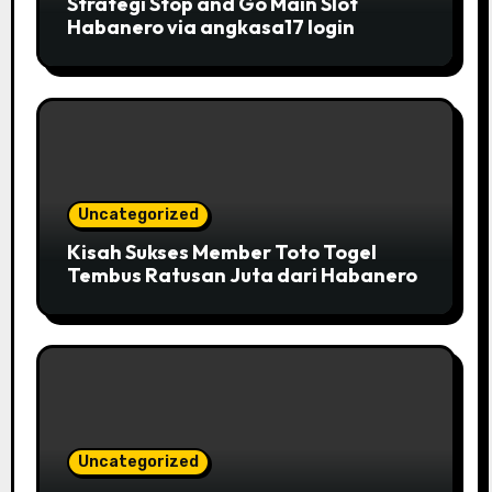
Strategi Stop and Go Main Slot
Habanero via angkasa17 login
Uncategorized
Kisah Sukses Member Toto Togel
Tembus Ratusan Juta dari Habanero
Uncategorized