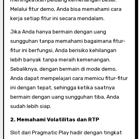
Melalui fitur demo, Anda bisa memahami cara
kerja setiap fitur ini secara mendalam.
Jika Anda hanya bermain dengan uang
sungguhan tanpa memahami bagaimana fitur-
fitur ini berfungsi, Anda berisiko kehilangan
lebih banyak tanpa meraih kemenangan.
Sebaliknya, dengan bermain di mode demo,
Anda dapat mempelajari cara memicu fitur-fitur
ini dengan tepat, sehingga ketika saatnya
bermain dengan uang sungguhan tiba, Anda
sudah lebih siap.
2. Memahami Volatilitas dan RTP
Slot dari Pragmatic Play hadir dengan tingkat