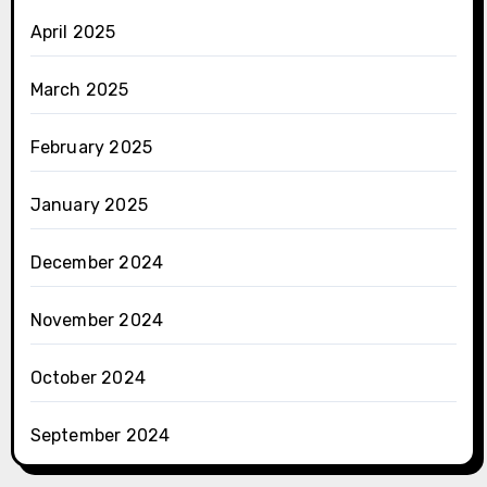
April 2025
March 2025
February 2025
January 2025
December 2024
November 2024
October 2024
September 2024