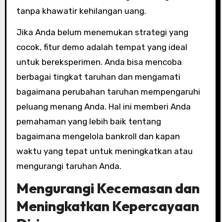
tanpa khawatir kehilangan uang.
Jika Anda belum menemukan strategi yang
cocok, fitur demo adalah tempat yang ideal
untuk bereksperimen. Anda bisa mencoba
berbagai tingkat taruhan dan mengamati
bagaimana perubahan taruhan mempengaruhi
peluang menang Anda. Hal ini memberi Anda
pemahaman yang lebih baik tentang
bagaimana mengelola bankroll dan kapan
waktu yang tepat untuk meningkatkan atau
mengurangi taruhan Anda.
Mengurangi Kecemasan dan
Meningkatkan Kepercayaan