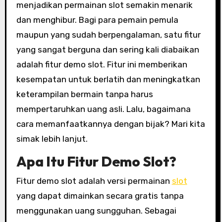
menjadikan permainan slot semakin menarik
dan menghibur. Bagi para pemain pemula
maupun yang sudah berpengalaman, satu fitur
yang sangat berguna dan sering kali diabaikan
adalah fitur demo slot. Fitur ini memberikan
kesempatan untuk berlatih dan meningkatkan
keterampilan bermain tanpa harus
mempertaruhkan uang asli. Lalu, bagaimana
cara memanfaatkannya dengan bijak? Mari kita
simak lebih lanjut.
Apa Itu Fitur Demo Slot?
Fitur demo slot adalah versi permainan
slot
yang dapat dimainkan secara gratis tanpa
menggunakan uang sungguhan. Sebagai