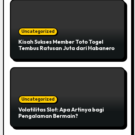
Uncategorized
Kisah Sukses Member Toto Togel
Tembus Ratusan Juta dari Habanero
Uncategorized
Volatilitas Slot: Apa Artinya bagi
Pengalaman Bermain?