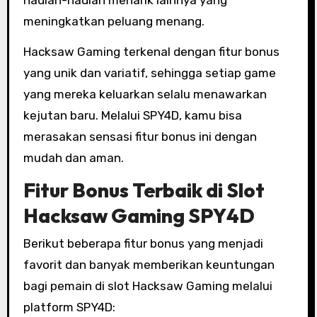
meningkatkan peluang menang.
Hacksaw Gaming terkenal dengan fitur bonus
yang unik dan variatif, sehingga setiap game
yang mereka keluarkan selalu menawarkan
kejutan baru. Melalui SPY4D, kamu bisa
merasakan sensasi fitur bonus ini dengan
mudah dan aman.
Fitur Bonus Terbaik di Slot
Hacksaw Gaming SPY4D
Berikut beberapa fitur bonus yang menjadi
favorit dan banyak memberikan keuntungan
bagi pemain di slot Hacksaw Gaming melalui
platform SPY4D: