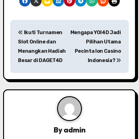
P
Ikuti Turnamen
Mengapa YOI4D Jadi
o
Slot Online dan
Pilihan Utama
s
Menangkan Hadiah
Pecinta Ion Casino
Besar di DAGET4D
Indonesia?
t
n
a
v
i
g
By
admin