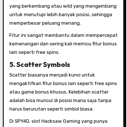
yang berkembang atau wild yang mengembang
untuk menutupi lebih banyak posisi, sehingga
memperbesar peluang menang.
Fitur ini sangat membantu dalam mempercepat
kemenangan dan sering kali memicu fitur bonus
lain seperti free spins.
5. Scatter Symbols
Scatter biasanya menjadi kunci untuk
mengaktifkan fitur bonus lain seperti free spins
atau game bonus khusus. Kelebihan scatter
adalah bisa muncul di posisi mana saja tanpa
harus berurutan seperti simbol biasa.
Di SPY4D, slot Hacksaw Gaming yang punya