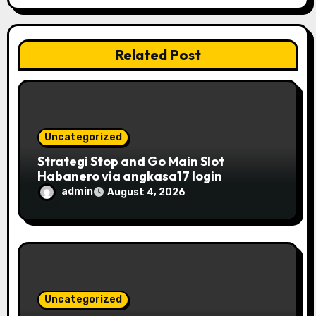
a
t
Related Post
i
o
n
Uncategorized
Strategi Stop and Go Main Slot
Habanero via angkasa17 login
admin
August 4, 2026
Uncategorized