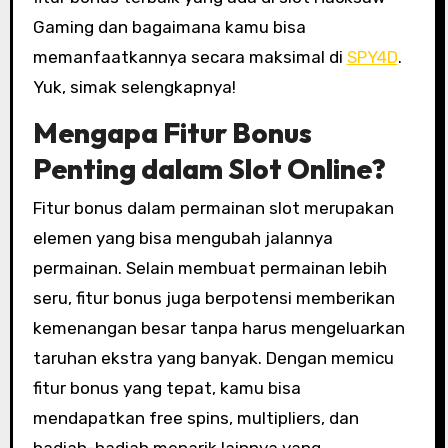
Gaming dan bagaimana kamu bisa
memanfaatkannya secara maksimal di
SPY4D
.
Yuk, simak selengkapnya!
Mengapa Fitur Bonus
Penting dalam Slot Online?
Fitur bonus dalam permainan slot merupakan
elemen yang bisa mengubah jalannya
permainan. Selain membuat permainan lebih
seru, fitur bonus juga berpotensi memberikan
kemenangan besar tanpa harus mengeluarkan
taruhan ekstra yang banyak. Dengan memicu
fitur bonus yang tepat, kamu bisa
mendapatkan free spins, multipliers, dan
hadiah-hadiah menarik lainnya yang