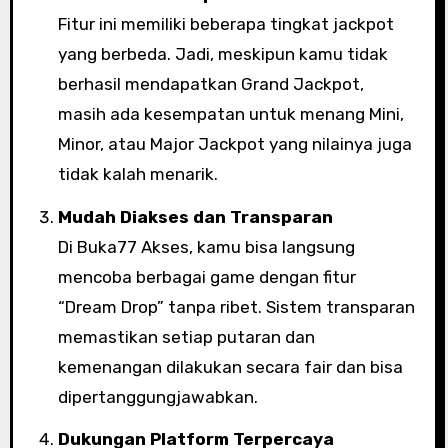
Fitur ini memiliki beberapa tingkat jackpot
yang berbeda. Jadi, meskipun kamu tidak
berhasil mendapatkan Grand Jackpot,
masih ada kesempatan untuk menang Mini,
Minor, atau Major Jackpot yang nilainya juga
tidak kalah menarik.
Mudah Diakses dan Transparan
Di Buka77 Akses, kamu bisa langsung
mencoba berbagai game dengan fitur
“Dream Drop” tanpa ribet. Sistem transparan
memastikan setiap putaran dan
kemenangan dilakukan secara fair dan bisa
dipertanggungjawabkan.
Dukungan Platform Terpercaya