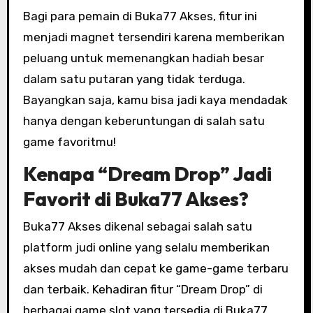
Bagi para pemain di Buka77 Akses, fitur ini
menjadi magnet tersendiri karena memberikan
peluang untuk memenangkan hadiah besar
dalam satu putaran yang tidak terduga.
Bayangkan saja, kamu bisa jadi kaya mendadak
hanya dengan keberuntungan di salah satu
game favoritmu!
Kenapa “Dream Drop” Jadi
Favorit di Buka77 Akses?
Buka77 Akses dikenal sebagai salah satu
platform judi online yang selalu memberikan
akses mudah dan cepat ke game-game terbaru
dan terbaik. Kehadiran fitur “Dream Drop” di
berbagai game slot yang tersedia di Buka77