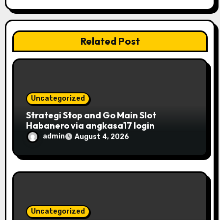
i
o
Related Post
n
Uncategorized
Strategi Stop and Go Main Slot
Habanero via angkasa17 login
admin
August 4, 2026
Uncategorized