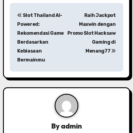
P
Slot Thailand AI-
Raih Jackpot
o
Powered:
Maxwin dengan
s
Rekomendasi Game
Promo Slot Hacksaw
Berdasarkan
Gaming di
t
Kebiasaan
Menang77
n
Bermainmu
a
v
i
g
a
By
admin
t