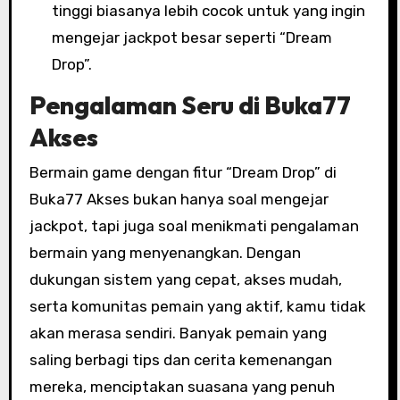
tinggi biasanya lebih cocok untuk yang ingin
mengejar jackpot besar seperti “Dream
Drop”.
Pengalaman Seru di Buka77
Akses
Bermain game dengan fitur “Dream Drop” di
Buka77 Akses bukan hanya soal mengejar
jackpot, tapi juga soal menikmati pengalaman
bermain yang menyenangkan. Dengan
dukungan sistem yang cepat, akses mudah,
serta komunitas pemain yang aktif, kamu tidak
akan merasa sendiri. Banyak pemain yang
saling berbagi tips dan cerita kemenangan
mereka, menciptakan suasana yang penuh