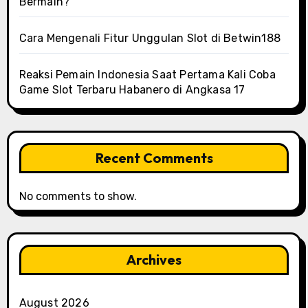
Bermain?
Cara Mengenali Fitur Unggulan Slot di Betwin188
Reaksi Pemain Indonesia Saat Pertama Kali Coba
Game Slot Terbaru Habanero di Angkasa 17
Recent Comments
No comments to show.
Archives
August 2026