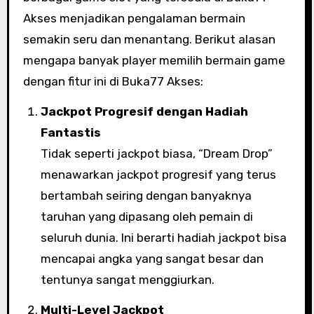
Akses menjadikan pengalaman bermain
semakin seru dan menantang. Berikut alasan
mengapa banyak player memilih bermain game
dengan fitur ini di Buka77 Akses:
Jackpot Progresif dengan Hadiah
Fantastis
Tidak seperti jackpot biasa, “Dream Drop”
menawarkan jackpot progresif yang terus
bertambah seiring dengan banyaknya
taruhan yang dipasang oleh pemain di
seluruh dunia. Ini berarti hadiah jackpot bisa
mencapai angka yang sangat besar dan
tentunya sangat menggiurkan.
Multi-Level Jackpot